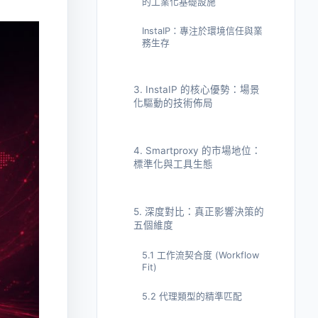
的工業化基礎設施
InstaIP：專注於環境信任與業
務生存
3. InstaIP 的核心優勢：場景
化驅動的技術佈局
4. Smartproxy 的市場地位：
標準化與工具生態
5. 深度對比：真正影響決策的
五個維度
5.1 工作流契合度 (Workflow
Fit)
5.2 代理類型的精準匹配