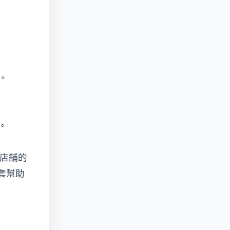
。
。
商店舖的
套幫助