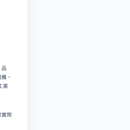
 品
儲備、
工業
據實際