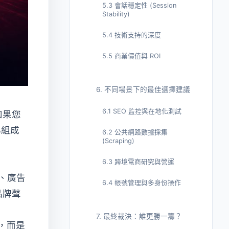
5.3 會話穩定性 (Session
Stability)
5.4 技術支持的深度
5.5 商業價值與 ROI
6. 不同場景下的最佳選擇建議
6.1 SEO 監控與在地化測試
如果您
心組成
6.2 公共網路數據採集
(Scraping)
6.3 跨境電商研究與營運
、廣告
6.4 帳號管理與多身份操作
品牌聲
7. 最終裁決：誰更勝一籌？
數，而是