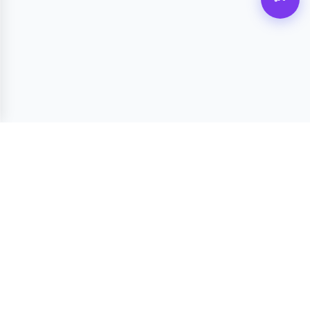
合作:
instaip666@gmail.com