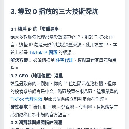
3. 導致 0 播放的三大技術深坑
3.1 機房 IP 的「集體連坐」
絕大多數廉價代理都屬於數據中心 IP。對於 TikTok 而
言，這些 IP 段是天然的垃圾流量來源。使用這類 IP，本
質上就是
TikTok IP 問題
的根源。
解決方案：
必須切換到
住宅代理
，模擬真實家庭寬頻用
戶。
3.2 GEO（地理位置）混亂
這是最致命的。例如，你的 IP 位址顯示在洛杉磯，但你
的設備系統語言是中文，時區設置在東八區。這種嚴重的
TikTok 代理失效
現象會讓系統立刻判定你在作弊。
硬性要求：
確保 註冊地 = 登錄地 = 使用地。且系統語言
必須改為目標市場的官方語言。
3.3 瀏覽器與設備指紋洩漏