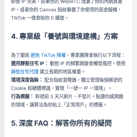
即使 IP 完美，如果你的 WebRTC 洩漏了你的內網真實
IP，或者你的 Canvas 指紋暴露了你使用的是虛擬機，
TikTok 一樣會給你 0 播放。
4. 專業級「養號與環境建構」方案
為了徹底
避免 TikTok 降權
，專業團隊會執行以下流程：
選用靜態住宅 IP：
動態 IP 的頻繁跳變會觸發風控。使用
靜態住宅代理
建立長期的地區權重。
環境深度偽裝：
配合指紋瀏覽器，獨立管理每個帳號的
Cookie 和硬體標識，實現「一號一 IP 一環境」。
行為模擬：
新號前 3 天只刷片、不發片。點讚你感興趣
的領域，讓算法為你貼上「正常用戶」的標籤。
5. 深度 FAQ：解答你所有的疑問