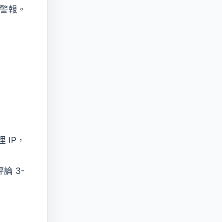
全警報。
IP，
論 3-