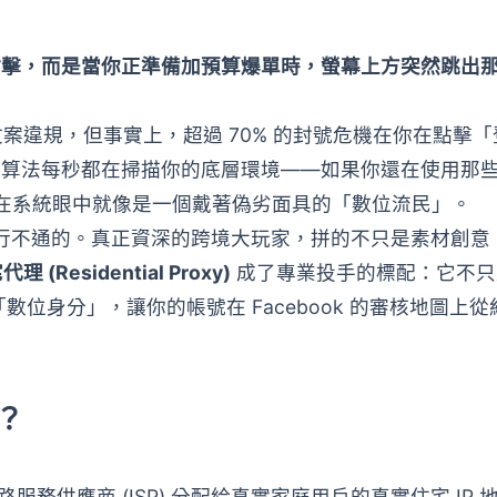
材沒點擊，而是當你正準備加預算爆單時，螢幕上方突然跳出
案違規，但事實上，超過 70% 的封號危機在你在點擊「
後端演算法每秒都在掃描你的底層環境——如果你還在使用那
，你在系統眼中就像是一個戴著偽劣面具的「數位流民」。
碰硬是行不通的。真正資深的跨境大玩家，拼的不只是素材創意
理 (Residential Proxy)
成了專業投手的標配：它不只
數位身分」，讓你的帳號在 Facebook 的審核地圖上從
？
服務供應商 (ISP) 分配給真實家庭用戶的真實住宅 IP 