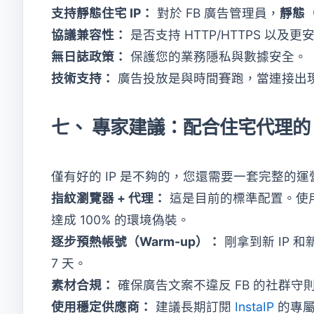
支持靜態住宅 IP：
對於 FB 廣告管理員，
靜態（
協議兼容性：
是否支持 HTTP/HTTPS 以及更
無日誌政策：
保護您的業務隱私與數據安全。
技術支持：
廣告投放是與時間賽跑，當連接出
七、 專家建議：配合住宅代理
僅有好的 IP 是不夠的，您還需要一套完整的運
指紋瀏覽器 + 代理：
這是目前的標準配置。使用
達成 100% 的環境偽裝。
逐步預熱帳號（Warm-up）：
剛拿到新 IP 
7 天。
素材合規：
確保廣告文案不違反 FB 的社群
使用穩定供應商：
建議長期訂閱
InstaIP
的專屬