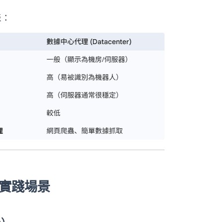
表：
佳實踐場景