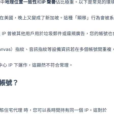
其中
地理位置一致性
和
IP 聲譽
佔比極重。以下是常見的環
顯示在美國，晚上又變成了新加坡。這種「瞬移」行為會被
理 IP 曾被其他用戶用於垃圾郵件或違規廣告，您的帳號也
Canvas）指紋、音訊指紋等設備資訊若在多個帳號間重複
心 IP 下運作，這顯然不符合常理。
帳號？
態住宅代理
時，您可以長時間持有同一個 IP。這對於