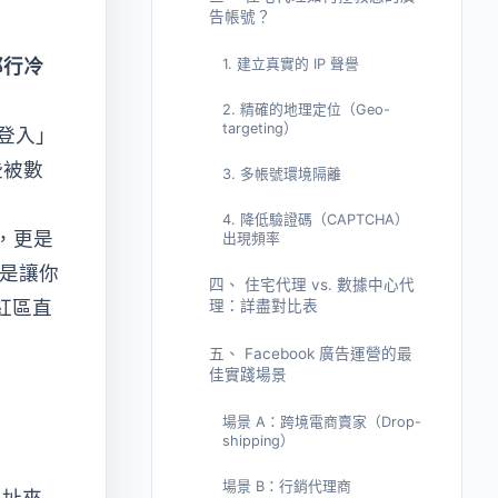
告帳號？
那行冷
1. 建立真實的 IP 聲譽
2. 精確的地理定位（Geo-
targeting）
登入」
些被數
3. 多帳號環境隔離
4. 降低驗證碼（CAPTCHA）
，更是
出現頻率
是讓你
四、 住宅代理 vs. 數據中心代
紅區直
理：詳盡對比表
五、 Facebook 廣告運營的最
佳實踐場景
場景 A：跨境電商賣家（Drop-
shipping）
場景 B：行銷代理商
地址來