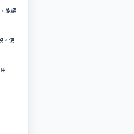
理，能讓
沒。使
的用