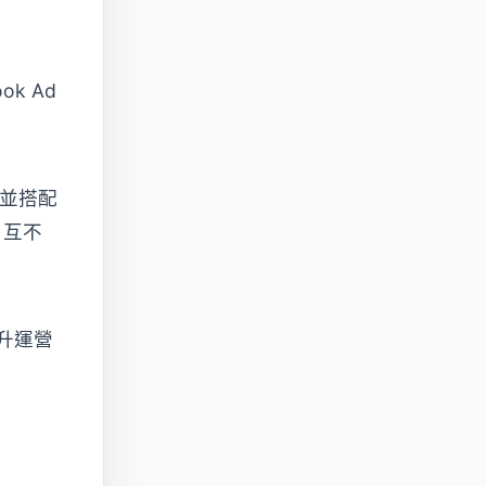
k Ad
，並搭配
，互不
升運營