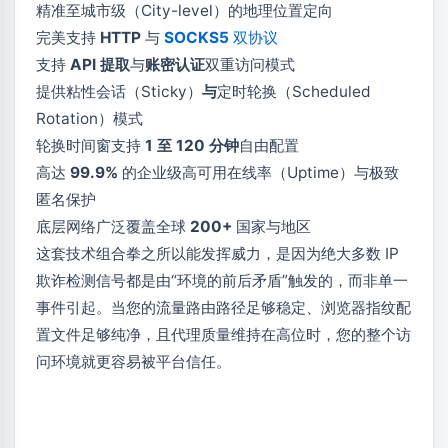
精准至城市级（City-level）的地理位置定向
完美支持
HTTP
与
SOCKS5
双协议
支持
API 提取
与
账密认证
双重访问模式
提供粘性会话（Sticky）
与
定时轮换（Scheduled
Rotation）模式
轮换时间窗支持
1 至 120 分钟
自由配置
高达
99.9%
的企业级高可用在线率（Uptime）与极致
匿名保护
底层网络广泛覆盖全球
200+
国家与地区
这套技术组合拳之所以能发挥威力，是因为绝大多数 IP
欺诈检测信号都是由“环境的前后矛盾”触发的，而非单一
事件引起。当您的流量路由路径足够稳定、浏览器指纹配
置文件足够纯净，且代理质量维持在高位时，您的整个访
问环境就更容易被平台信任。