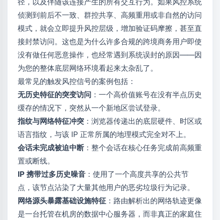
径，以及伴随该连接产生的所有交互行为。如果风控系统
侦测到前后不一致、群控共享、高频重用或非自然的访问
模式，就会立即提升风控层级，增加验证码摩擦，甚至直
接封禁访问。这也是为什么许多合规的跨境商务用户即使
没有做任何恶意操作，也经常遇到系统误封的原因——因
为您的整体底层网络环境看起来太杂乱了。
最常见的触发风控信号的案例包括：
无历史特征的突变访问
：一个高价值账号在没有半点历史
缓存的情况下，突然从一个新地区尝试登录。
指纹与网络特征冲突
：浏览器传递出的底层硬件、时区或
语言指纹，与该 IP 正常所属的地理模式完全对不上。
会话未完成被迫中断
：整个会话在核心任务完成前高频重
置或断线。
IP 携带过多历史噪音
：使用了一个高度共享的公共节
点，该节点沾染了大量其他用户的恶劣垃圾行为记录。
网络源头暴露基础设施特征
：路由解析出的网络轨迹更像
是一台托管在机房的数据中心服务器，而非真正的家庭住