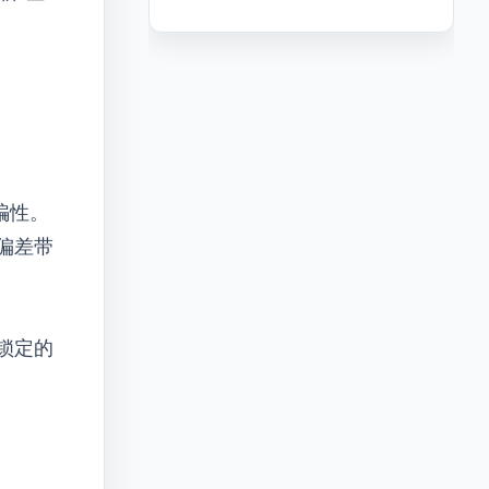
骗性。
偏差带
锁定的