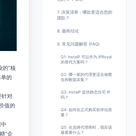
7. 决策清单：哪款更适合您的
团队？
8. 最终结论
9. 常见问题解答 (FAQ)
Q1: InstaIP 可以作为 IPRoyal
的替代方案吗？
业的“核
Q2: 哪一家的代理更适合做爬
简单的
虫和数据采集？
Q3: InstaIP 提供静态住宅 IP
要针对
吗？
价值的
Q4: 如何在正式购买前评估质
量？
据中
Q5: 在选择代理商时，我应该
最看重什么？
耕“企