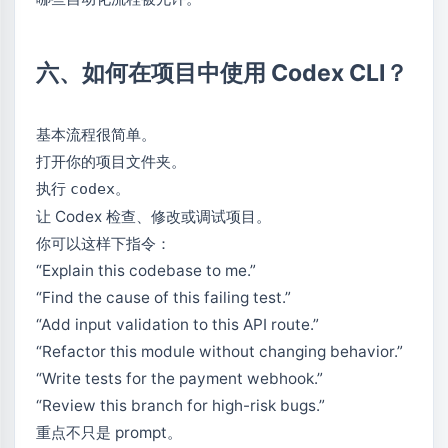
六、如何在项目中使用 Codex CLI？
基本流程很简单。
打开你的项目文件夹。
执行
。
codex
让 Codex 检查、修改或调试项目。
你可以这样下指令：
“Explain this codebase to me.”
“Find the cause of this failing test.”
“Add input validation to this API route.”
“Refactor this module without changing behavior.”
“Write tests for the payment webhook.”
“Review this branch for high-risk bugs.”
重点不只是 prompt。